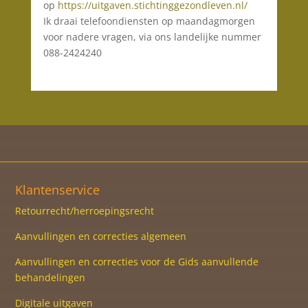
op
https://uitgaven.stichtinggezondleven.nl/
Ik draai telefoondiensten op maandagmorgen
voor nadere vragen, via ons landelijke nummer
088-2424240
Klantenservice
Retourrecht/herroepingsrecht
Aanvullingen en correcties algemeen
Aanvullingen en correcties voor de Gids aanvullende
behandelingen
Digitale uitgaven