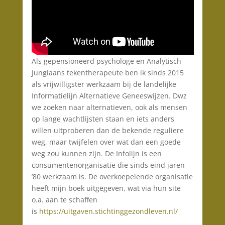
Als gepensioneerd psychologe en Analytisch
Jungiaans tekentherapeute ben ik sinds 2015
als vrijwilligster werkzaam bij de landelijke
Informatielijn Alternatieve Geneeswijzen. Dwz
we zoeken naar alternatieven, ook als mensen
op lange wachtlijsten staan en iets anders
willen uitproberen dan de bekende reguliere
weg, maar twijfelen over wat dan een goede
weg zou kunnen zijn. De Infolijn is een
consumentenorganisatie die sinds eind jaren
’80 werkzaam is. De overkoepelende organisatie
heeft mijn boek uitgegeven, wat via hun site
o.a. aan te schaffen
is
https://uitgaven.stichtinggezondleven.nl/